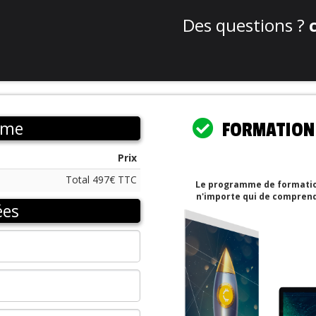
Des questions ?
c
mme
FORMATION U
Prix
Total 497€ TTC
Le programme de formatio
n'importe qui de comprend
ées